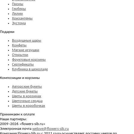
Пионы
Герберы
Лилии
Хризантемы
Эустома
Подарки
Воздушные шары
Конфеты
Мягкие игрушки
Открытки
Фруктовые корзины
Сертификаты
Клубника в шоколаде
Композиции и корзины
Авторские букеты
Детские букеты
Цветы в корзинах
Цветочные сердца
Цветы в коробочках
Принимаем к оплате
Наши партнеры:
2009–2026 «
flowers-sib.ru
»
Электронная почта
welove@flowers-sib.ru
Компания Flowers-Sib.ru с 2011 года осуществляет доставку цветов по