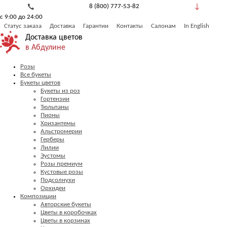
8 (800) 777-53-82
с 9:00 до 24:00
Обратный звонок
Статус заказа
Доставка
Гарантии
Контакты
Салонам
In English
Доставка цветов
в Абдулине
Розы
Все букеты
Букеты цветов
Букеты из роз
Гортензии
Тюльпаны
Пионы
Хризантемы
Альстромерии
Герберы
Лилии
Эустомы
Розы премиум
Кустовые розы
Подсолнухи
Орхидеи
Композиции
Авторские букеты
Цветы в коробочках
Цветы в корзинах