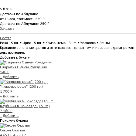
5 870
Р
Доставка по Абдулино:
от 1 часа, стоимость 250 Р
Доставка по Абдулино: 250 Р
Заказать
Состав
Роза - 5 шт. • Ирис - 5 шт. • Хризантема - 3 шт. • Упаковка • Ленты
Красивое сочетание цветов и оттенков роз, хризантем и ирисов подарит роман
альстромерия.
Добавьте к букету
Открытка С днем Рождения
140 Р
+ Добавить
"Ферреро роше" (200 гр.)
1 700 Р
+ Добавить
Клубника в шоколаде (16 шт.)
7 160 Р
+ Добавить
Похожие букеты
Секрет Счастья
4 691 Р
4 990 Р