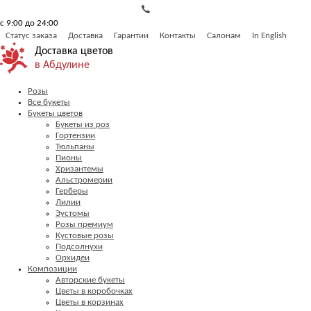
с 9:00 до 24:00
Статус заказа
Доставка
Гарантии
Контакты
Салонам
In English
Доставка цветов
в Абдулине
Розы
Все букеты
Букеты цветов
Букеты из роз
Гортензии
Тюльпаны
Пионы
Хризантемы
Альстромерии
Герберы
Лилии
Эустомы
Розы премиум
Кустовые розы
Подсолнухи
Орхидеи
Композиции
Авторские букеты
Цветы в коробочках
Цветы в корзинах