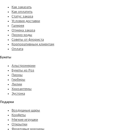
Как заказать
Как оплатить
Статус заказа
Условия доставки
Галерея
Отмена заказа
Промо-коды
Советы от флориста
Корпоративным клиентам
Оплата
Букеты
Альстромерии
Букеты из Роз
Пионы
Герберы
Лилии
Хризантемы
Эустома
Подарки
Воздушные шары
Конфеты
Мягкие игрушки
Открытки
Фруктовые корзины