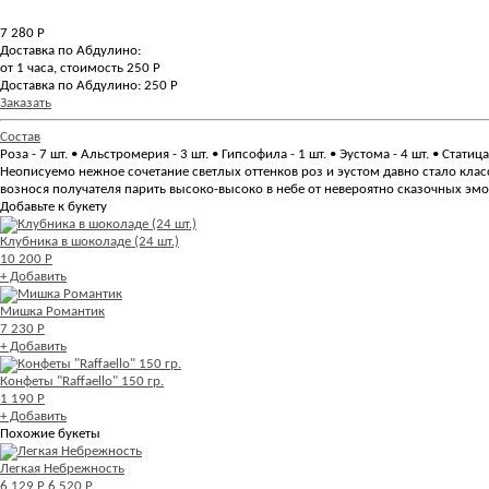
7 280
Р
Доставка по Абдулино:
от 1 часа, стоимость 250 Р
Доставка по Абдулино: 250 Р
Заказать
Состав
Роза - 7 шт. • Альстромерия - 3 шт. • Гипсофила - 1 шт. • Эустома - 4 шт. • Статица
Неописуемо нежное сочетание светлых оттенков роз и эустом давно стало кл
вознося получателя парить высоко-высоко в небе от невероятно сказочных эмо
Добавьте к букету
Клубника в шоколаде (24 шт.)
10 200 Р
+ Добавить
Мишка Романтик
7 230 Р
+ Добавить
Конфеты "Raffaello" 150 гр.
1 190 Р
+ Добавить
Похожие букеты
Легкая Небрежность
6 129 Р
6 520 Р