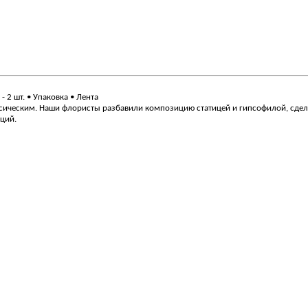
 - 2 шт. • Упаковка • Лента
ассическим. Наши флористы разбавили композицию статицей и гипсофилой, сде
ций.