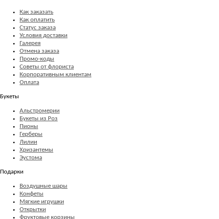
Как заказать
Как оплатить
Статус заказа
Условия доставки
Галерея
Отмена заказа
Промо-коды
Советы от флориста
Корпоративным клиентам
Оплата
Букеты
Альстромерии
Букеты из Роз
Пионы
Герберы
Лилии
Хризантемы
Эустома
Подарки
Воздушные шары
Конфеты
Мягкие игрушки
Открытки
Фруктовые корзины