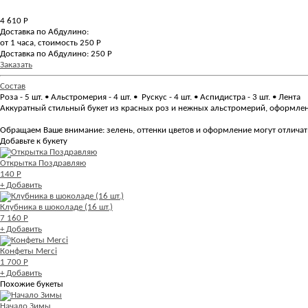
4 610
Р
Доставка по Абдулино:
от 1 часа, стоимость 250 Р
Доставка по Абдулино: 250 Р
Заказать
Состав
Роза - 5 шт. • Альстромерия - 4 шт. • Рускус - 4 шт. • Аспидистра - 3 шт. • Лента
Аккуратный стильный букет из красных роз и нежных альстромерий, оформле
Обращаем Ваше внимание: зелень, оттенки цветов и оформление могут отличать
Добавьте к букету
Открытка Поздравляю
140 Р
+ Добавить
Клубника в шоколаде (16 шт.)
7 160 Р
+ Добавить
Конфеты Merci
1 700 Р
+ Добавить
Похожие букеты
Начало Зимы