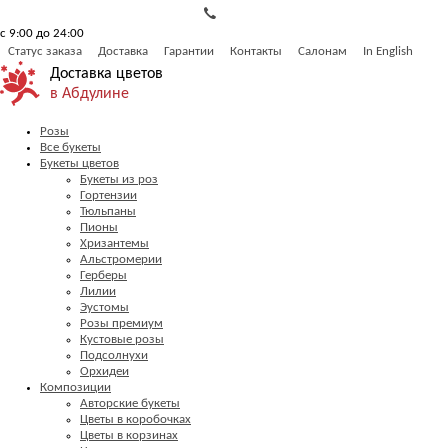
с 9:00 до 24:00
Статус заказа
Доставка
Гарантии
Контакты
Салонам
In English
Доставка цветов
в Абдулине
Розы
Все букеты
Букеты цветов
Букеты из роз
Гортензии
Тюльпаны
Пионы
Хризантемы
Альстромерии
Герберы
Лилии
Эустомы
Розы премиум
Кустовые розы
Подсолнухи
Орхидеи
Композиции
Авторские букеты
Цветы в коробочках
Цветы в корзинах