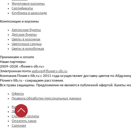
Фруктовые корзины
Сертификаты
Клубника в шоколаде
Композиции и корзины
Авторские букеты
Детские букеты
Цветы в корзинах
Цветочные сердца
Цветы в коробочках
Принимаем к оплате
Наши партнеры:
2009–2026 «
flowers-sib.ru
»
Электронная почта
welove@flowers-sib.ru
Компания Flowers-Sib.ru с 2011 года осуществляет доставку цветов по Абдулин
Flowers-Sib.ru - сокращаем расстояния.
Все права защищены. Предложения не являются публичной офертой. Букеты мог
Оферта
Правила обработки персональных данных
Контакты
Доставка
Способы оплаты
Оплатить заказ
Салонам