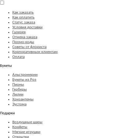
Как заказать
Как оплатить
Статус заказа
Условия доставки
Галерея
Отмена заказа
Промо-коды
Советы от флориста
Корпоративным клиентам
Оплата
Букеты
Альстромерии
Букеты из Роз
Пионы
Герберы
Лилии
Хризантемы
Эустома
Подарки
Воздушные шары
Конфеты
Мягкие игрушки
Открытки